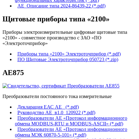
функциональных характеристик (*.pdf)
АЕ_Описание типа 2024-86439-22 (*.pdf)
Щитовые приборы типа «2100»
Приборы электроизмерительные цифровые щитовые типа
«2100» - совместное производство с ЗАО «ПО
«Электроточприбор»
Приборы типа «2100» Электроточприбор (*.pdf)
ПО Щитовые Электроточприбор 050723 (*.zip)
АЕ875
Преобразователи постоянного тока измерительные
Декларация ЕАС АЕ_ (*.pdf)
Руководство АЕ_в1.0_120922 (*.pdf)
Преобразователи АЕ «Протокол информационного
обмена MODBUS-RTU и MODBUS-ASCII» (*.pdf)
Преобразователи АЕ «Протокол информационного
обмена МЭК 60870-5-101» (*.pdf)