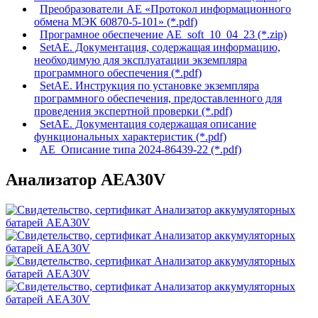
Преобразователи АЕ «Протокол информационного
обмена МЭК 60870-5-101» (*.pdf)
Програмное обеспечение AE_soft_10_04_23 (*.zip)
SetAE. Документация, содержащая информацию,
необходимую для эксплуатации экземпляра
программного обеспечения (*.pdf)
SetAE. Инструкция по установке экземпляра
программного обеспечения, предоставленного для
проведения экспертной проверки (*.pdf)
SetAE. Документация содержащая описание
функциональных характеристик (*.pdf)
АЕ_Описание типа 2024-86439-22 (*.pdf)
Анализатор АЕA30V