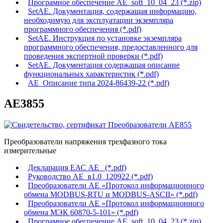
Програмное обеспечение AE_soft_10_04_23 (*.zip)
SetAE. Документация, содержащая информацию,
необходимую для эксплуатации экземпляра
программного обеспечения (*.pdf)
SetAE. Инструкция по установке экземпляра
программного обеспечения, предоставленного для
проведения экспертной проверки (*.pdf)
SetAE. Документация содержащая описание
функциональных характеристик (*.pdf)
АЕ_Описание типа 2024-86439-22 (*.pdf)
АЕ3855
Преобразователи напряжения трехфазного тока
измерительные
Декларация ЕАС АЕ_ (*.pdf)
Руководство АЕ_в1.0_120922 (*.pdf)
Преобразователи АЕ «Протокол информационного
обмена MODBUS-RTU и MODBUS-ASCII» (*.pdf)
Преобразователи АЕ «Протокол информационного
обмена МЭК 60870-5-101» (*.pdf)
Програмное обеспечение AE_soft_10_04_23 (*.zip)