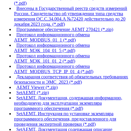
(*.pdf)
Внесены в Государственный реестр средств измерений
России. Свидетельство об утверждении типа средства
измерения OC.C.34.004.A №72420 действительно до 20
декабря 2023 года. (*.pdf)
Программное обеспечение АЕМТ 270421 (*.zip)
Протокол информационного обмена
АЕMТ_MODBUS_01_1 (*.pdf)
Протокол информационного обмена
АЕMТ_МЭК_104_01_5 (*.pdf)
Протокол информационного обмена
АЕMТ_MЭК_101_01_2 (*.pdf)
Протокол информационного обмена
АЕMТ_MODBUS_TCP_IP_01_4 (*.pdf)
Декларация соответствия об обязательных требованиях
безопасности и ЭМС_2023 (*.pdf)
AEMT Viewer (*.zip)
SetAEMT (*.zip)
SetAEMT. Документация, содержащая информацию,
необходимую для эксплуатации экземпляра
программного обеспечения (*.pdf)
SetAEMT. Инструкция по установке экземпляра
программного обеспечения, предоставленного для
проведения экспертной проверки (*.pdf)
SetAEMT. Документация содержащая описание