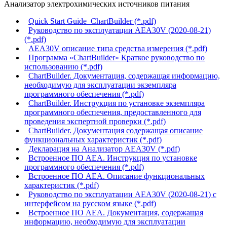
Анализатор электрохимических источников питания
Quick Start Guide_ChartBuilder (*.pdf)
Руководство по эксплуатации AEA30V (2020-08-21)
(*.pdf)
AEA30V описание типа средства измерения (*.pdf)
Программа «ChartBuilder» Краткое руководство по
использованию (*.pdf)
ChartBuilder. Документация, содержащая информацию,
необходимую для эксплуатации экземпляра
программного обеспечения (*.pdf)
ChartBuilder. Инструкция по установке экземпляра
программного обеспечения, предоставленного для
проведения экспертной проверки (*.pdf)
ChartBuilder. Документация содержащая описание
функциональных характеристик (*.pdf)
Декларация на Анализатор AEA30V (*.pdf)
Встроенное ПО АЕА. Инструкция по установке
программного обеспечения (*.pdf)
Встроенное ПО АЕА. Описание функциональных
характеристик (*.pdf)
Руководство по эксплуатации AEA30V (2020-08-21) с
интерфейсом на русском языке (*.pdf)
Встроенное ПО АЕА. Документация, содержащая
информацию, необходимую для эксплуатации