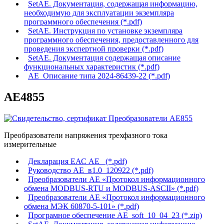
SetAE. Документация, содержащая информацию,
необходимую для эксплуатации экземпляра
программного обеспечения (*.pdf)
SetAE. Инструкция по установке экземпляра
программного обеспечения, предоставленного для
проведения экспертной проверки (*.pdf)
SetAE. Документация содержащая описание
функциональных характеристик (*.pdf)
АЕ_Описание типа 2024-86439-22 (*.pdf)
АЕ4855
Преобразователи напряжения трехфазного тока
измерительные
Декларация ЕАС АЕ_ (*.pdf)
Руководство АЕ_в1.0_120922 (*.pdf)
Преобразователи АЕ «Протокол информационного
обмена MODBUS-RTU и MODBUS-ASCII» (*.pdf)
Преобразователи АЕ «Протокол информационного
обмена МЭК 60870-5-101» (*.pdf)
Програмное обеспечение AE_soft_10_04_23 (*.zip)