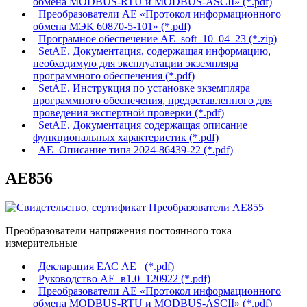
обмена MODBUS-RTU и MODBUS-ASCII» (*.pdf)
Преобразователи АЕ «Протокол информационного
обмена МЭК 60870-5-101» (*.pdf)
Програмное обеспечение AE_soft_10_04_23 (*.zip)
SetAE. Документация, содержащая информацию,
необходимую для эксплуатации экземпляра
программного обеспечения (*.pdf)
SetAE. Инструкция по установке экземпляра
программного обеспечения, предоставленного для
проведения экспертной проверки (*.pdf)
SetAE. Документация содержащая описание
функциональных характеристик (*.pdf)
АЕ_Описание типа 2024-86439-22 (*.pdf)
АЕ856
Преобразователи напряжения постоянного тока
измерительные
Декларация ЕАС АЕ_ (*.pdf)
Руководство АЕ_в1.0_120922 (*.pdf)
Преобразователи АЕ «Протокол информационного
обмена MODBUS-RTU и MODBUS-ASCII» (*.pdf)