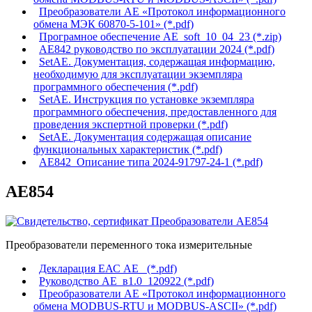
Преобразователи АЕ «Протокол информационного
обмена МЭК 60870-5-101» (*.pdf)
Програмное обеспечение AE_soft_10_04_23 (*.zip)
АЕ842 руководство по эксплуатации 2024 (*.pdf)
SetAE. Документация, содержащая информацию,
необходимую для эксплуатации экземпляра
программного обеспечения (*.pdf)
SetAE. Инструкция по установке экземпляра
программного обеспечения, предоставленного для
проведения экспертной проверки (*.pdf)
SetAE. Документация содержащая описание
функциональных характеристик (*.pdf)
АЕ842_Описание типа 2024-91797-24-1 (*.pdf)
АЕ854
Преобразователи переменного тока измерительные
Декларация ЕАС АЕ_ (*.pdf)
Руководство АЕ_в1.0_120922 (*.pdf)
Преобразователи АЕ «Протокол информационного
обмена MODBUS-RTU и MODBUS-ASCII» (*.pdf)