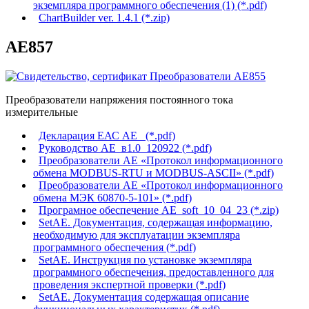
экземпляра программного обеспечения (1) (*.pdf)
ChartBuilder ver. 1.4.1 (*.zip)
AE857
Преобразователи напряжения постоянного тока
измерительные
Декларация ЕАС АЕ_ (*.pdf)
Руководство АЕ_в1.0_120922 (*.pdf)
Преобразователи АЕ «Протокол информационного
обмена MODBUS-RTU и MODBUS-ASCII» (*.pdf)
Преобразователи АЕ «Протокол информационного
обмена МЭК 60870-5-101» (*.pdf)
Програмное обеспечение AE_soft_10_04_23 (*.zip)
SetAE. Документация, содержащая информацию,
необходимую для эксплуатации экземпляра
программного обеспечения (*.pdf)
SetAE. Инструкция по установке экземпляра
программного обеспечения, предоставленного для
проведения экспертной проверки (*.pdf)
SetAE. Документация содержащая описание