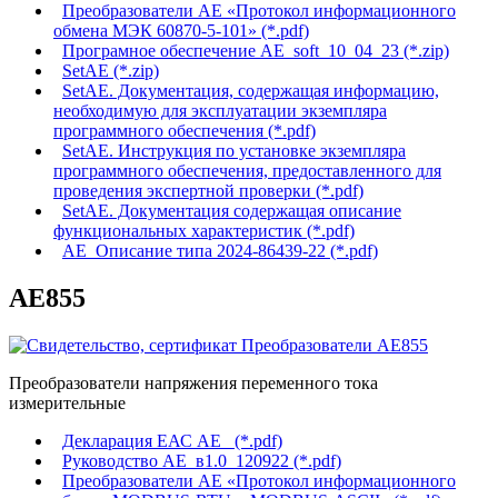
Преобразователи АЕ «Протокол информационного
обмена МЭК 60870-5-101» (*.pdf)
Програмное обеспечение AE_soft_10_04_23 (*.zip)
SetAE (*.zip)
SetAE. Документация, содержащая информацию,
необходимую для эксплуатации экземпляра
программного обеспечения (*.pdf)
SetAE. Инструкция по установке экземпляра
программного обеспечения, предоставленного для
проведения экспертной проверки (*.pdf)
SetAE. Документация содержащая описание
функциональных характеристик (*.pdf)
АЕ_Описание типа 2024-86439-22 (*.pdf)
AE855
Преобразователи напряжения переменного тока
измерительные
Декларация ЕАС АЕ_ (*.pdf)
Руководство АЕ_в1.0_120922 (*.pdf)
Преобразователи АЕ «Протокол информационного