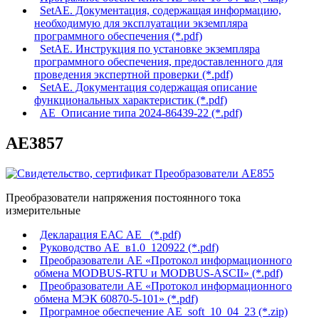
SetAE. Документация, содержащая информацию,
необходимую для эксплуатации экземпляра
программного обеспечения (*.pdf)
SetAE. Инструкция по установке экземпляра
программного обеспечения, предоставленного для
проведения экспертной проверки (*.pdf)
SetAE. Документация содержащая описание
функциональных характеристик (*.pdf)
АЕ_Описание типа 2024-86439-22 (*.pdf)
АЕ3857
Преобразователи напряжения постоянного тока
измерительные
Декларация ЕАС АЕ_ (*.pdf)
Руководство АЕ_в1.0_120922 (*.pdf)
Преобразователи АЕ «Протокол информационного
обмена MODBUS-RTU и MODBUS-ASCII» (*.pdf)
Преобразователи АЕ «Протокол информационного
обмена МЭК 60870-5-101» (*.pdf)
Програмное обеспечение AE_soft_10_04_23 (*.zip)