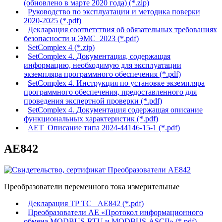
(обновлено в марте 2020 года) (*.zip)
Руководство по эксплуатации и методика поверки
2020-2025 (*.pdf)
Декларация соответствия об обязательных требованиях
безопасности и ЭМС_2023 (*.pdf)
SetComplex 4 (*.zip)
SetComplex 4. Документация, содержащая
информацию, необходимую для эксплуатации
экземпляра программного обеспечения (*.pdf)
SetComplex 4. Инструкция по установке экземпляра
программного обеспечения, предоставленного для
проведения экспертной проверки (*.pdf)
SetComplex 4. Документация содержащая описание
функциональных характеристик (*.pdf)
АЕТ_Описание типа 2024-44146-15-1 (*.pdf)
AE842
Преобразователи переменного тока измерительные
Декларация ТР ТС_ АЕ842 (*.pdf)
Преобразователи АЕ «Протокол информационного
обмена MODBUS-RTU и MODBUS-ASCII» (*.pdf)