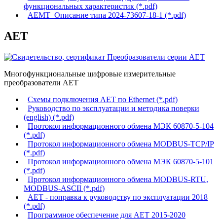
функциональных характеристик (*.pdf)
АЕМТ_Описание типа 2024-73607-18-1 (*.pdf)
АЕТ
Многофункциональные цифровые измерительные
преобразователи АЕТ
Схемы подключения АЕТ по Ethernet (*.pdf)
Руководство по эксплуатации и методика поверки
(english) (*.pdf)
Протокол информационного обмена МЭК 60870-5-104
(*.pdf)
Протокол информационного обмена MODBUS-TCP/IP
(*.pdf)
Протокол информационного обмена МЭК 60870-5-101
(*.pdf)
Протокол информационного обмена MODBUS-RTU,
MODBUS-ASCII (*.pdf)
АЕТ - поправка к руководству по эксплуатации 2018
(*.pdf)
Программное обеспечение для АЕТ 2015-2020