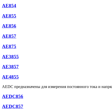
АЕ854
AE855
АЕ856
AE857
АЕ875
АЕ3855
АЕ3857
АЕ4855
AEDC предназначены для измерения постоянного тока и напряж
AEDC856
AEDC857