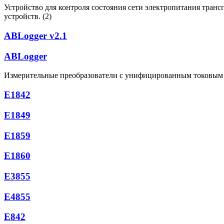
Устройство для контроля состояния сети электропитания тран
устройств. (2)
ABLogger v2.1
ABLogger
Измерительные преобразователи с унифицированным токовым 
Е1842
Е1849
Е1859
Е1860
Е3855
Е4855
Е842