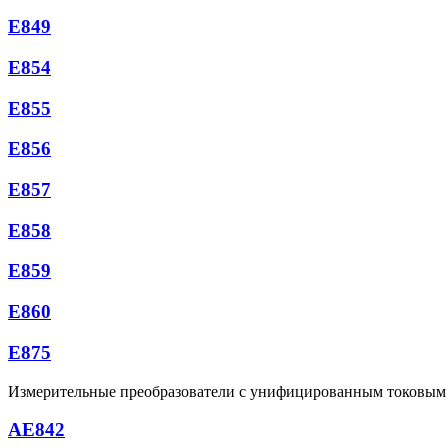
Е849
Е854
Е855
Е856
Е857
Е858
Е859
Е860
Е875
Измерительные преобразователи с унифицированным токовым
AE842