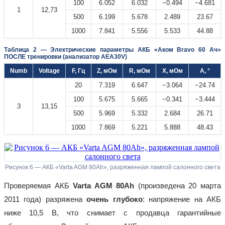
100
6.052
6.032
−0.494
−4.681
1
12,73
500
6.199
5.678
2.489
23.67
1000
7.841
5.556
5.533
44.88
Таблица 2 — Электрические параметры АКБ «Аком Bravo 60 Ач»
ПОСЛЕ тренировки (анализатор АЕА30V)
Numb
Voltage
F, Гц
Z, мОм
R, мОм
X, мОм
A, °
20
7.319
6.647
−3.064
−24.74
100
5.675
5.665
−0.341
−3.444
3
13,15
500
5.969
5.332
2.684
26.71
1000
7.869
5.221
5.888
48.43
Рисунок 6 — АКБ «Varta AGM 80Ah», разряженная лампой салонного света
Проверяемая АКБ
Varta AGM 80Ah
(произведена 20 марта
2011 года) разряжена
очень глубоко
: напряжение на АКБ
ниже 10,5 В, что снимает с продавца гарантийные