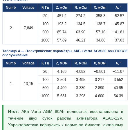
Numb
Voltage
F, Гц
Z, мОм
R, мОм
X, мОм
A, °
20
451.2
274.2
−358.3
−52.57
100
193.2
134.5
−138.7
−45.87
2
7,849
500
85.74
63.90
−57.16
−41.81
1000
57.89
46.21
−34.86
−37.03
Таблица 4 — Электрические параметры АКБ «Varta AGM 80 Ач» ПОСЛЕ
обслуживания
Numb
Voltage
F, Гц
Z, мОм
R, мОм
X, мОм
A, °
20
4.169
4.092
−0.801
−11.07
100
3.501
3.495
0.217
3.552
1
13,15
500
4.409
3.330
2.890
40.95
1000
5.631
3.298
4.600
54.39
Итог:
АКБ Varta AGM 80Ah полностью восстановлена в
течение двух суток работы активатора AEAC-12V.
Характеристики вернулись к норме по ёмкости, активному