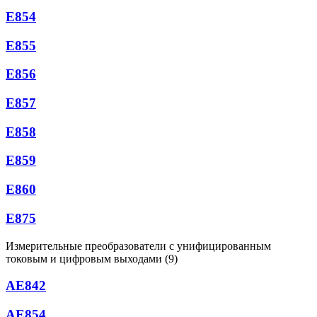
Е854
Е855
Е856
Е857
Е858
Е859
Е860
Е875
Измерительные преобразователи с унифицированным
токовым и цифровым выходами (9)
AE842
АЕ854