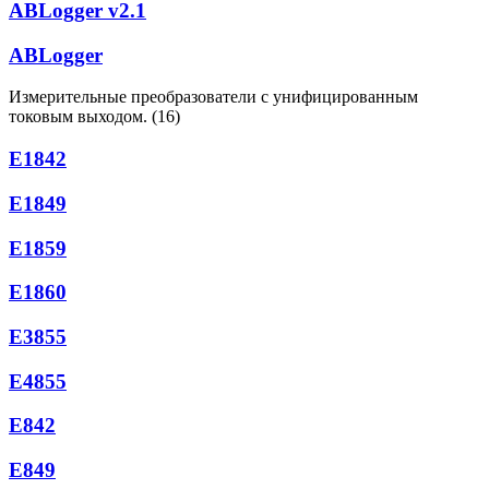
ABLogger v2.1
ABLogger
Измерительные преобразователи с унифицированным
токовым выходом. (16)
Е1842
Е1849
Е1859
Е1860
Е3855
Е4855
Е842
Е849